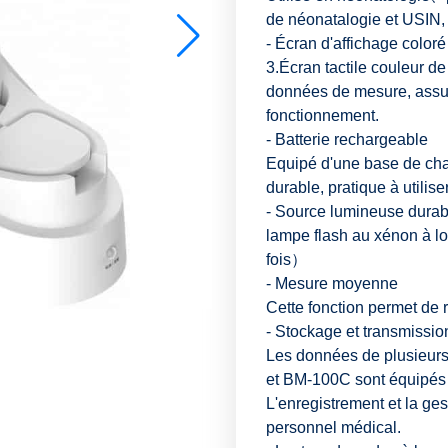
de néonatalogie et USIN,
- Écran d'affichage coloré
3.Écran tactile couleur de
données de mesure, assur
fonctionnement.
- Batterie rechargeable
Equipé d'une base de cha
durable, pratique à utilis
- Source lumineuse durab
lampe flash au xénon à l
fois）
- Mesure moyenne
Cette fonction permet de 
- Stockage et transmissi
Les données de plusieurs
et BM-100C sont équipés 
L'enregistrement et la ge
personnel médical.