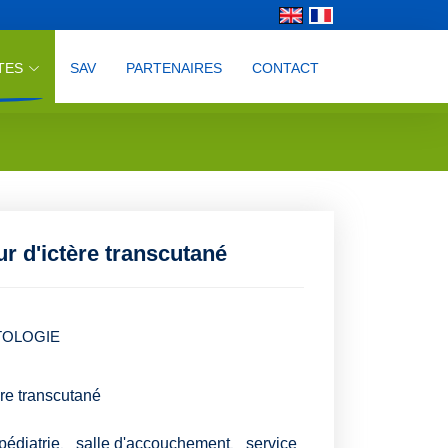
TES
SAV
PARTENAIRES
CONTACT
r d'ictère transcutané
OLOGIE
re transcutané
、pédiatrie、salle d'accouchement、service