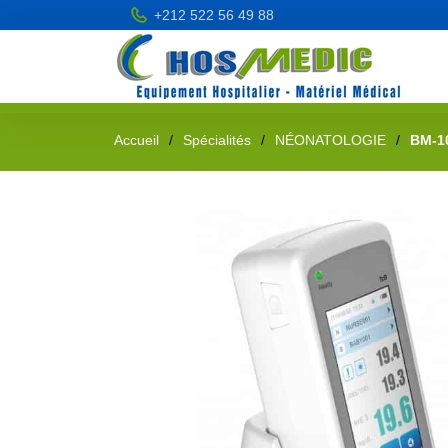
+212 522 56 49 88
Accueil
Spécialités
NÉONATOLOGIE
BM-10