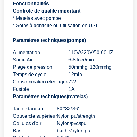
Fonctionnalités
Contrôle de qualité important
* Matelas avec pompe
* Soins à domicile ou utilisation en USI
Paramètres techniques(pompe)
Alimentation
110V/220V/50-60HZ
Sortie Air
6-8 liter/min
Plage de pression
50mmhg: 120mmhg
Temps de cycle
12min
Consommation électrique
7W
Fusible
1A
Paramètres techniques(matelas)
Taille standard
80'*32*36'
Couvercle supérieur
Nylon pu/strength
Cellules d'air
Nylon/pvc/tpu
Bas
bâche/nylon pu